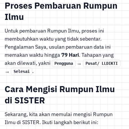
Proses Pembaruan Rumpun
Ilmu
Untuk pembaruan Rumpun Ilmu, proses ini
membutuhkan waktu yang tidak sebentar.
Pengalaman Saya, usulan pembaruan data ini
memakan waktu hingga
79 Hari
. Tahapan yang
akan dilewati, yakni
→
Pengguna
Pusat/ LLDIKTI
→
.
Selesai
Cara Mengisi Rumpun Ilmu
di SISTER
Sekarang, kita akan memulai mengisi Rumpun
Ilmu di SISTER. Ikuti langkah berikut ini: