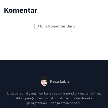
Komentar
Tulis Komentar Baru
Reza Lubis
Blog personal yang membahas seputar pendidikan, penelitian,
bahkan pengelolaan jurnal ilmiah. Semua berdasarkan
pengetahuan & pengalaman pribadi.