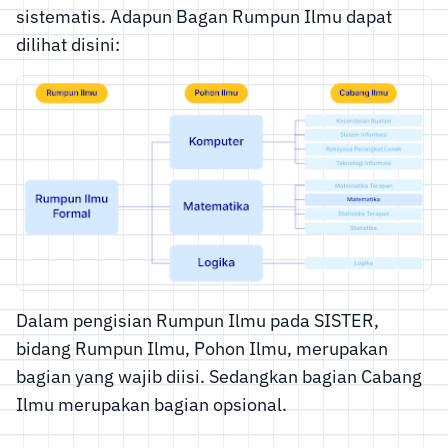
sistematis. Adapun Bagan Rumpun Ilmu dapat
dilihat disini:
Dalam pengisian Rumpun Ilmu pada SISTER,
bidang Rumpun Ilmu, Pohon Ilmu, merupakan
bagian yang wajib diisi. Sedangkan bagian Cabang
Ilmu merupakan bagian opsional.