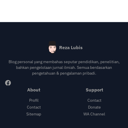
Reza Lubis
Blog personal yang membahas seputar pendidikan, penelitian,
bahkan pengelolaan jurnal ilmiah. Semua berdasarkan
pengetahuan & pengalaman pribadi.
About
Support
Profil
Contact
Contact
Donate
Sitemap
WA Channel