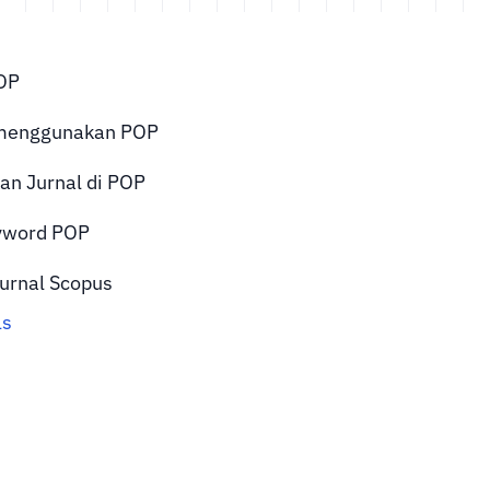
POP
menggunakan POP
n Jurnal di POP
eyword POP
urnal Scopus
ls