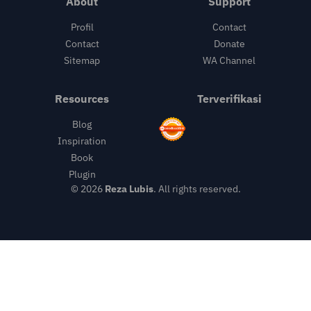
About
Support
Profil
Contact
Contact
Donate
Sitemap
WA Channel
Resources
Terverifikasi
Blog
Inspiration
Book
Plugin
© 2026
Reza Lubis
. All rights reserved.