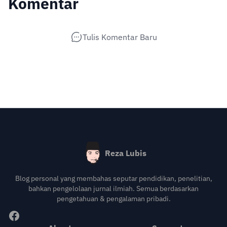
Komentar
Tulis Komentar Baru
Reza Lubis
Blog personal yang membahas seputar pendidikan, penelitian,
bahkan pengelolaan jurnal ilmiah. Semua berdasarkan
pengetahuan & pengalaman pribadi.