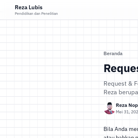
Reza Lubis
Pendidikan dan Penelitian
Beranda
Reque
Request & F
Reza berupa
Reza Nopr
Mei 31, 20
Bila Anda men
atau bahkan p