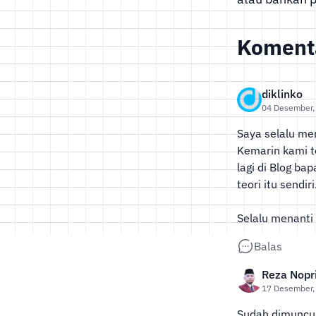
Komenta
diklinko
04 Desember,
Saya selalu mena
Kemarin kami t
lagi di Blog ba
teori itu send
Selalu menanti
Balas
Reza Nopri
17 Desember,
Sudah dimuncul